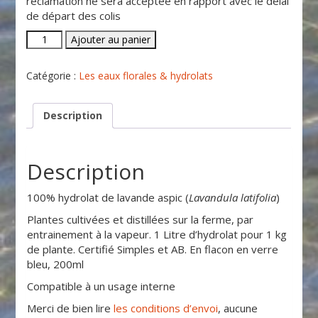
réclamation ne sera acceptée en rapport avec le délai
de départ des colis
quantité
Ajouter au panier
de
Lavande
Catégorie :
Les eaux florales & hydrolats
aspic
Description
Description
100% hydrolat de lavande aspic (
Lavandula latifolia
)
Plantes cultivées et distillées sur la ferme, par
entrainement à la vapeur. 1 Litre d’hydrolat pour 1 kg
de plante. Certifié Simples et AB. En flacon en verre
bleu, 200ml
Compatible à un usage interne
Merci de bien lire
les conditions d’envoi
, aucune