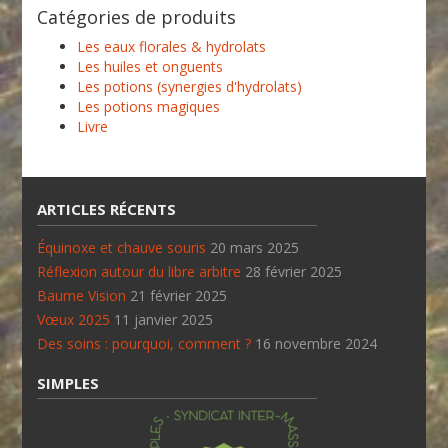
Catégories de produits
Les eaux florales & hydrolats
Les huiles et onguents
Les potions (synergies d'hydrolats)
Les potions magiques
Livre
ARTICLES RÉCENTS
Équinoxe et chauve souris
20 mars 2025
Réflexion autour du libre arbitre
28 février 2025
Baume Vision
21 février 2025
Vœux 2025
11 janvier 2025
Des soins : pourquoi, comment ?
16 novembre 2024
SIMPLES