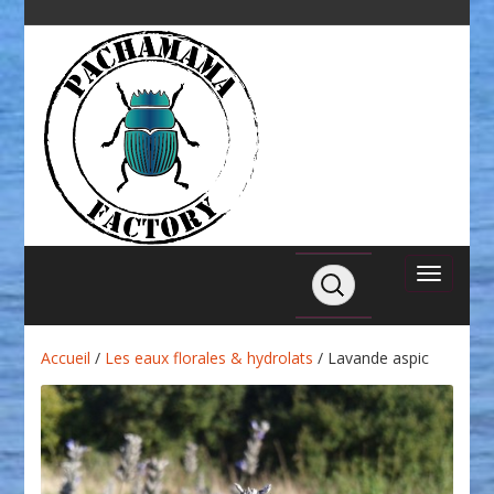
Accueil
/
Les eaux florales & hydrolats
/ Lavande aspic