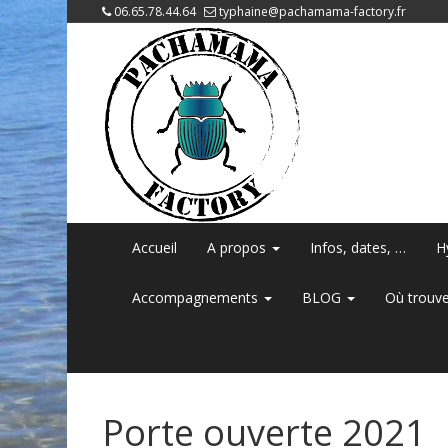
06.65.78.44.64
typhaine@pachamama-factory.fr
Accueil
A propos
Infos, dates, …
H
Accompagnements
BLOG
Où trouve
Porte ouverte 2021