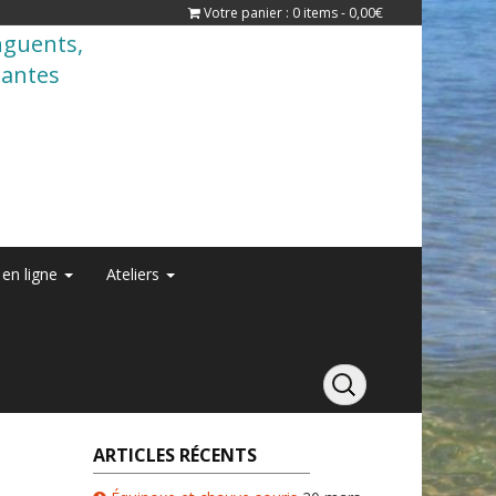
Votre panier : 0 items -
0,00
€
onguents,
lantes
 en ligne
Ateliers
ARTICLES RÉCENTS