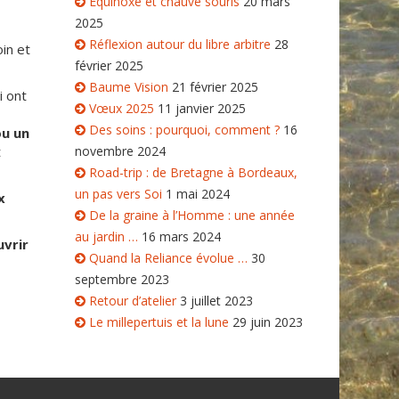
Équinoxe et chauve souris
20 mars
2025
Réflexion autour du libre arbitre
28
in et
février 2025
Baume Vision
21 février 2025
i ont
Vœux 2025
11 janvier 2025
Des soins : pourquoi, comment ?
16
ou un
t
novembre 2024
Road-trip : de Bretagne à Bordeaux,
un pas vers Soi
1 mai 2024
x
De la graine à l’Homme : une année
au jardin …
16 mars 2024
uvrir
Quand la Reliance évolue …
30
septembre 2023
Retour d’atelier
3 juillet 2023
Le millepertuis et la lune
29 juin 2023