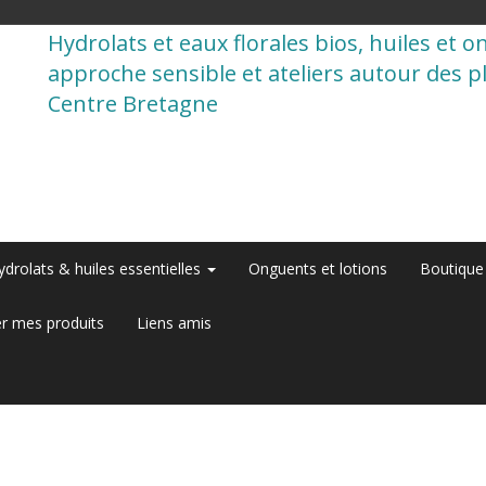
Hydrolats et eaux florales bios, huiles et 
approche sensible et ateliers autour des p
Centre Bretagne
ydrolats & huiles essentielles
Onguents et lotions
Boutique
r mes produits
Liens amis