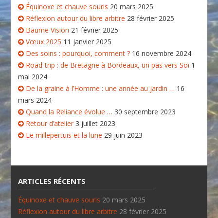
Équinoxe et chauve souris
20 mars 2025
Réflexion autour du libre arbitre
28 février 2025
Baume Vision
21 février 2025
Vœux 2025
11 janvier 2025
Des soins : pourquoi, comment ?
16 novembre 2024
Road-trip : de Bretagne à Bordeaux, un pas vers Soi
1
mai 2024
De la graine à l’Homme : une année au jardin …
16
mars 2024
Quand la Reliance évolue …
30 septembre 2023
Retour d’atelier
3 juillet 2023
Le millepertuis et la lune
29 juin 2023
ARTICLES RÉCENTS
Équinoxe et chauve souris
20 mars 2025
Réflexion autour du libre arbitre
28 février 2025