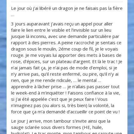
Le jour où j’ai libéré un dragon je ne faisais pas la fière
…
3 jours auparavant j’avais reçu un appel pour aller
faire le lien entre le visible et l’invisible sur un lieu
jusque là inconnu, avec une demande particulière par
rapport à des pierres. A peine raccroché je sentais ce
dragon sous le moulin, 2éme coup de fil, je le voyais
rouge. Je me voyais lui apporter des mets à bases de
rose, d’épices, sur un plateau d’argent. Et là le trac ! Je
n’ai jamais fait ça, je n’ai pas de mode d’emploi, si je
n’y arrive pas, qu’il reste enfermé, ou pire, qu’il n’y ai
rien, que je me rende ridicule, … le mental …
apprendre à lâcher prise … je n’allais pas passer tout
le week-end à m’inquiéter ! Faisons confiance à la vie,
si j’ai été appelée c’est que je peux faire ! Vous
n’imaginez pas (ou alors si, très bien) la volonté, la
force que ça m’a demandé d’accueillir ce point de vu !
Le jour J arrive, mon tambour s’invite ainsi que la
sauge sclarée sous divers formes (HE, huile,
hydrolat). Le trac monte, mon tambour en rajoute une