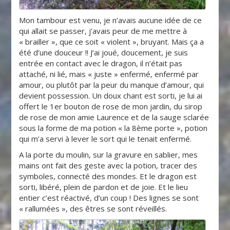
Mon tambour est venu, je n’avais aucune idée de ce
qui allait se passer, j’avais peur de me mettre à
« brailler », que ce soit « violent », bruyant. Mais ça a
été d’une douceur !! J’ai joué, doucement, je suis
entrée en contact avec le dragon, il n’était pas
attaché, ni lié, mais « juste » enfermé, enfermé par
amour, ou plutôt par la peur du manque d’amour, qui
devient possession. Un doux chant est sorti, je lui ai
offert le 1er bouton de rose de mon jardin, du sirop
de rose de mon amie Laurence et de la sauge sclarée
sous la forme de ma potion « la 8ème porte », potion
qui m’a servi à lever le sort qui le tenait enfermé.
A la porte du moulin, sur la gravure en sablier, mes
mains ont fait des geste avec la potion, tracer des
symboles, connecté des mondes. Et le dragon est
sorti, libéré, plein de pardon et de joie. Et le lieu
entier c’est réactivé, d’un coup ! Des lignes se sont
« rallumées », des êtres se sont réveillés.