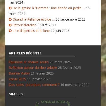
mai 2024
De la graine à l’Homme : une année au jardin …
16
mars 2024
Quand la Reliance évolue …
30 septembre 2023
Retour d’atelier
3 juillet 2023
Le millepertuis et la lune
29 juin 2023
ARTICLES RÉCENTS
Équinoxe et chauve souris
20 mars 2025
Réflexion autour du libre arbitre
28 février 2025
Baume Vision
21 février 2025
Vœux 2025
11 janvier 2025
Des soins : pourquoi, comment ?
16 novembre 2024
SIMPLES