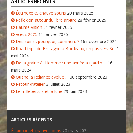
ARTICLES RÉCENTS
Équinoxe et chauve souris
20 mars 2025
Réflexion autour du libre arbitre
28 février 2025
Baume Vision
21 février 2025
Vœux 2025
11 janvier 2025
Des soins : pourquoi, comment ?
16 novembre 2024
Road-trip : de Bretagne à Bordeaux, un pas vers Soi
1
mai 2024
De la graine à l’Homme : une année au jardin …
16
mars 2024
Quand la Reliance évolue …
30 septembre 2023
Retour d’atelier
3 juillet 2023
Le millepertuis et la lune
29 juin 2023
ARTICLES RÉCENTS
Équinoxe et chauve souris
20 mars 2025