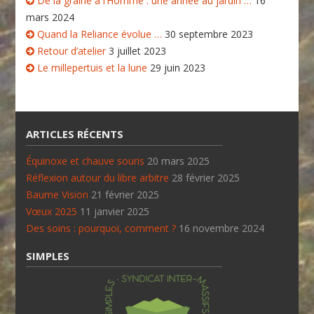
De la graine à l’Homme : une année au jardin …
16
mars 2024
Quand la Reliance évolue …
30 septembre 2023
Retour d’atelier
3 juillet 2023
Le millepertuis et la lune
29 juin 2023
ARTICLES RÉCENTS
Équinoxe et chauve souris
20 mars 2025
Réflexion autour du libre arbitre
28 février 2025
Baume Vision
21 février 2025
Vœux 2025
11 janvier 2025
Des soins : pourquoi, comment ?
16 novembre 2024
SIMPLES