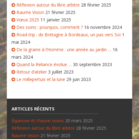
Réflexion autour du libre arbitre
28 février 2025
Baume Vision
21 février 2025
Vœux 2025
11 janvier 2025
Des soins : pourquoi, comment ?
16 novembre 2024
Road-trip : de Bretagne à Bordeaux, un pas vers Soi
1
mai 2024
De la graine à l’Homme : une année au jardin …
16
mars 2024
Quand la Reliance évolue …
30 septembre 2023
Retour d’atelier
3 juillet 2023
Le millepertuis et la lune
29 juin 2023
ARTICLES RÉCENTS
Équinoxe et chauve souris
20 mars 2025
Réflexion autour du libre arbitre
28 février 2025
Baume Vision
21 février 2025