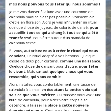
mais
nous pouvons tous fêter qui nous sommes !
Je me vois danser à la lune avec une couronne de
calendula mais ce n’est pas possible, vraiment loin
d’être en floraison. Alors je vais m’inventer un rituel,
quelque chose de joyeux, de coloré, de dansé,
pour
accueillir tout ce qui a changé, tout ce qui a été
transformé
. Peut-être autour d’un mandala de
calendula séché …
Et vous,
autorisez vous à créer le rituel qui vous
convient
, un rituel adapté à vos besoins. Quelque
chose de doux pour certains,
comme une naissance
.
Quelque chose de dansant pour d’autre,
pour fêter
le vivant
. Mais surtout
quelque chose qui vous
ressemble, qui vous comble
.
Alors installez vous confortablement, une tasse de
calendula à la main
en écoutant la petite voix qui
sait ce que vous méritez
. Ou massez vous avec une
huile de calendula, pour aider votre corps à se
détendre, à
laisser la place à cette nouvelle
énergie qui monte
. C’est aussi le moment de