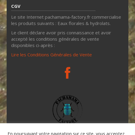
CGV
Le site Internet pachamama-factory.fr commercialise
les produits suivants : Eaux florales & hydrolats.
Le client déclare avoir pris connaissance et avoir
accepté les conditions générales de vente
disponibles ci-après :
Lire les Conditions Générales de Vente
Hydrolats & eaux florales – Huiles et onguents –
En poursuivant votre navigation sur ce site, vous acceptez