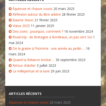
Équinoxe et chauve souris
20 mars 2025
Réflexion autour du libre arbitre
28 février 2025
Baume Vision
21 février 2025
Vœux 2025
11 janvier 2025
Des soins : pourquoi, comment ?
16 novembre 2024
Road-trip : de Bretagne à Bordeaux, un pas vers Soi
1
mai 2024
De la graine à l’Homme : une année au jardin …
16
mars 2024
Quand la Reliance évolue …
30 septembre 2023
Retour d’atelier
3 juillet 2023
Le millepertuis et la lune
29 juin 2023
ARTICLES RÉCENTS
Équinoxe et chauve souris
20 mars 2025