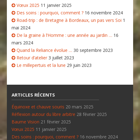
Vœux 2025
11 janvier 2025
Des soins : pourquoi, comment ?
16 novembre 2024
Road-trip : de Bretagne à Bordeaux, un pas vers Soi
1
mai 2024
De la graine à l’Homme : une année au jardin …
16
mars 2024
Quand la Reliance évolue …
30 septembre 2023
Retour d’atelier
3 juillet 2023
Le millepertuis et la lune
29 juin 2023
ARTICLES RÉCENTS
Équinoxe et chauve souris
20 mars 2025
Réflexion autour du libre arbitre
28 février 2025
Baume Vision
21 février 2025
Vœux 2025
11 janvier 2025
Des soins : pourquoi, comment ?
16 novembre 2024